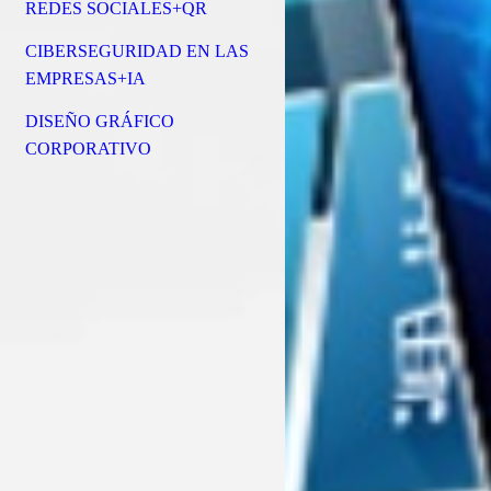
REDES SOCIALES+QR
CIBERSEGURIDAD EN LAS
EMPRESAS+IA
DISEÑO GRÁFICO
CORPORATIVO